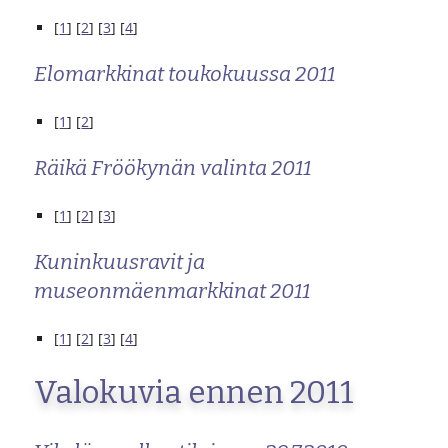
[
1
] [
2
] [
3
] [
4
]
Elomarkkinat toukokuussa 2011
[
1
] [
2
]
Räikä Fröökynän valinta 2011
[
1
] [
2
] [
3
]
Kuninkuusravit ja
museonmäenmarkkinat 2011
[
1
] [
2
] [
3
] [
4
]
Valokuvia ennen 2011