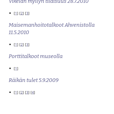
Vikelän myllyn tilaisuus 28.7.2010
[
1
] [
2
] [
3
]
Maisemanhoitotalkoot Ahvenistolla
11.5.2010
[
1
] [
2
] [
3
]
Porttitalkoot museolla
[
1
]
Räikän tulet 5.9.2009
[
1
] [
2
] [
3
] [
4
]