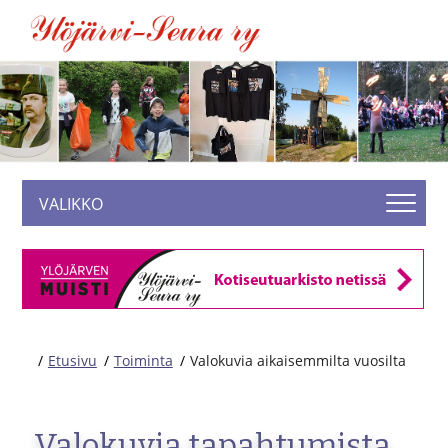
VALIKKO
Etusivu
Toiminta
Valokuvia aikaisemmilta vuosilta
Valokuvia tapahtumista